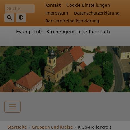
Direkt
Fußbereichsmenü
Kontakt
Cookie-Einstellungen
Suche
zum
Impressum
Datenschutzerklärung
Inhalt
Barrierefreiheitserklärung
Evang.-Luth. Kirchengemeinde Kunreuth
Hauptnavigation
Breadcrumb
Startseite
Gruppen und Kreise
KiGo-Helferkreis