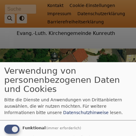
Direkt
Fußbereichsmenü
Kontakt
Cookie-Einstellungen
Suche
zum
Impressum
Datenschutzerklärung
Inhalt
Barrierefreiheitserklärung
Evang.-Luth. Kirchengemeinde Kunreuth
Verwendung von
personenbezogenen Daten
und Cookies
Bitte die Dienste und Anwendungen von Drittanbietern
auswählen, die wir nutzen möchten.
Für weitere
Hauptnavigation
Informationen bitte unsere
Datenschutzhinweise
lesen.
Funktional
(immer erforderlich)
Breadcrumb
Startseite
Gruppen und Kreise
Krabbelgruppe