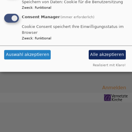
Speichern von Daten: Cookie für die Benutzersitzung
Zweck
:
Funktional
Unser
Consent Manager
(immer erforderlich)
Gemeindegebiet
Cookie Consent speichert Ihre Einwilligungsstatus im
Browser
Zweck
:
Funktional
Auf dieser Karte sehen Sie die Grenzen unserer
Auswahl akzeptieren
Alle akzeptieren
Gemeinde
Realisiert mit Klaro!
Benutzermenü
Anmelden