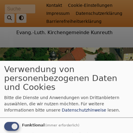
Direkt
Fußbereichsmenü
Kontakt
Cookie-Einstellungen
Suche
zum
Impressum
Datenschutzerklärung
Inhalt
Barrierefreiheitserklärung
Evang.-Luth. Kirchengemeinde Kunreuth
Verwendung von
personenbezogenen Daten
und Cookies
Bitte die Dienste und Anwendungen von Drittanbietern
auswählen, die wir nutzen möchten.
Für weitere
Hauptnavigation
Informationen bitte unsere
Datenschutzhinweise
lesen.
Funktional
(immer erforderlich)
Breadcrumb
Startseite
Unser Gemeindegebiet